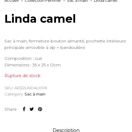
Accueil
Collection Femme
Sac à main
Linda camel
Linda camel
Sac à main, fermeture bouton aimanté, pochette intérieure
principale amovible à zip + bandoulière
Composition : cuir
Dimensions : 35 x 25 x 12cm
Rupture de stock
SKU:
AE122LINDAU006
Category:
Sac à main
Share
Description