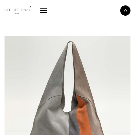
La boutique
0
La marque
Contactez-nous