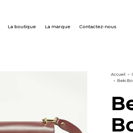
La boutique
La marque
Contactez-nous
Accueil
Beki B
B
B