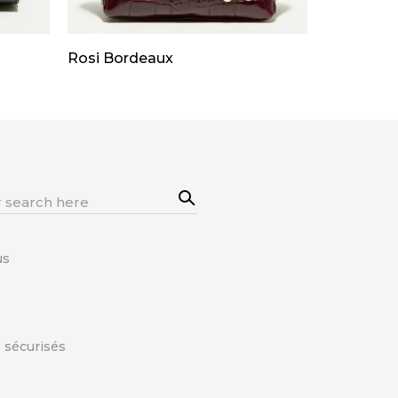
Rosi Bordeaux
Sea
rch
us
 sécurisés