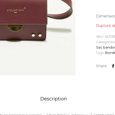
Dimension:
Rupture d
SKU:
AE121
Categories
Sac bandou
Tags:
Bord
Share
Description