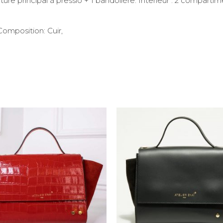
ure principal à pressio + 1 bandolière. Interieur : 2 comparti
Composition: Cuir,