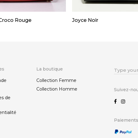
Croco Rouge
Joyce Noir
es
La boutique
Search
for:
nde
Collection Femme
Collection Homme
Suivez-no
es de
ntialité
Paiements