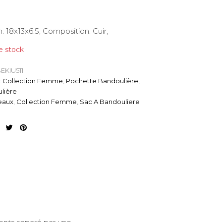
 18x13x6.5, Composition: Cuir,
e stock
BEKIU511
:
Collection Femme
,
Pochette Bandoulière
,
lière
eaux
,
Collection Femme
,
Sac A Bandouliere